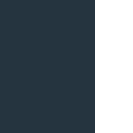
HDG-23
HDG-24