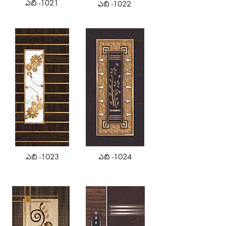
ఎబి -1021
ఎబి -1022
ఎబి -1023
ఎబి -1024