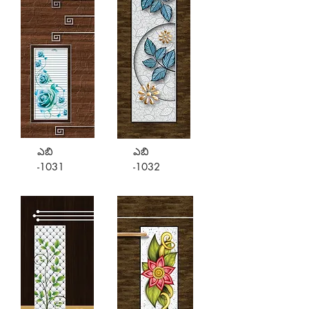
ఎబి
ఎబి
-1031
-1032