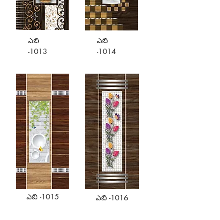
ఎబి
ఎబి
-1013
-1014
ఎబి -1015
ఎబి -1016