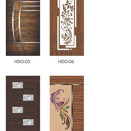
HDG-05
HDG-06