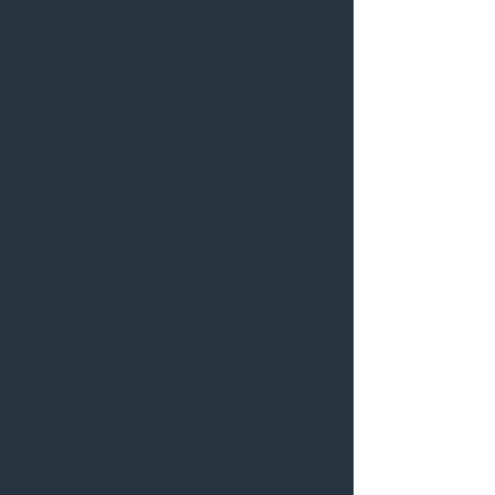
DM-05
DM-06
DM-08
DM-07