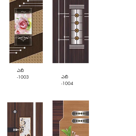
ఎబి
ఎబి
-1003
-1004