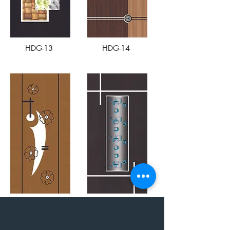
HDG-13
HDG-14
HDG-16
HDG-15