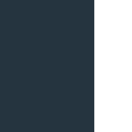
HDT-07
HDT-08
DM-02
DM-01