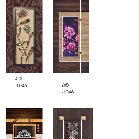
ఎబి
ఎబి
-1045
-1046